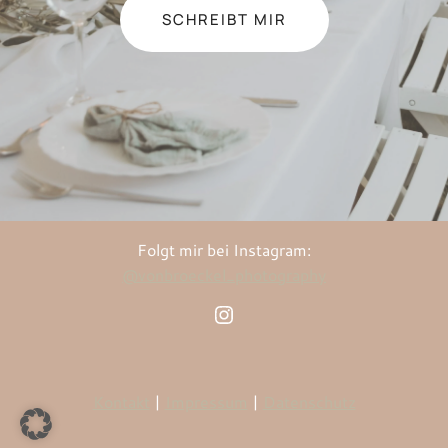
SCHREIBT MIR
Folgt mir bei Instagram:
@vonbroeckel_photography
Instagram
Kontakt
|
Impressum
|
Datenschutz